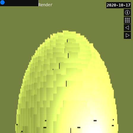
Render
2020-10-17
Abo
Bac
202
202