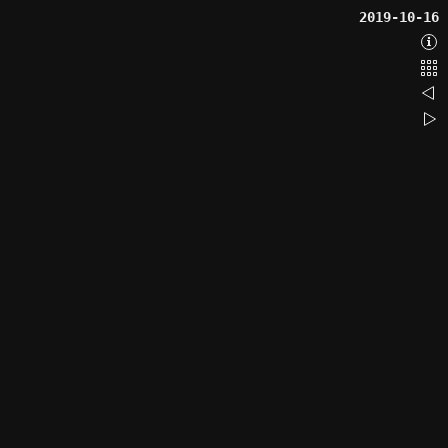
2019-10-16
Abo
Bac
201
201