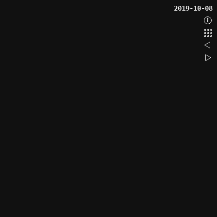
2019-10-08
Abo
Bac
201
201