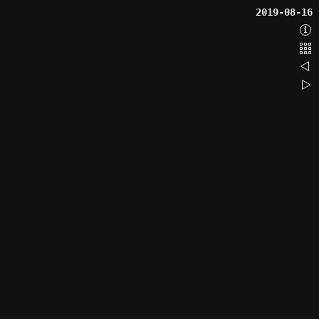
2019-08-16
Abo
Bac
201
201