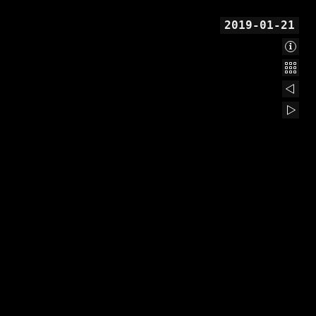
2019-01-21
Abou
Back
2019
2019